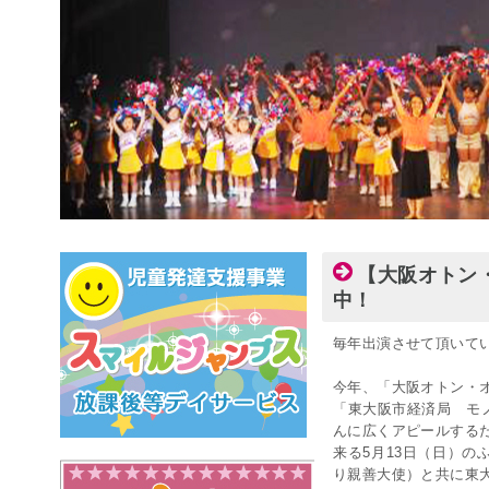
【大阪オトン
中！
毎年出演させて頂いて
今年、「大阪オトン・
「東大阪市経済局 モ
んに広くアピールする
来る5月13日（日）
り親善大使）と共に東