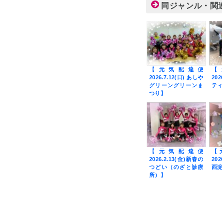
同ジャンル・関
【元気配達便
【
2026.7.12(日) あしや
202
グリーングリーンま
テ
つり】
【元気配達便
【
2026.2.13(金)新春の
20
つどい（のざと診療
西
所）】