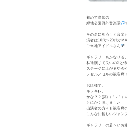
初めて参加の
緑地公園野外音楽堂
その名に相応しく音楽
演者は10代〜20代がM
ご当地アイドルさん
ギャラリーもかなり若
私達演じて良いの⁈と
ステージに上がるや否
ノセルノセルの観客席
お陰様で、
キレキレ、
かな？？(笑)（＾ν＾
とにかく弾けました
出演者の方々も観客席
こんなに愉しいジャン
ギャラリーの若〜いお