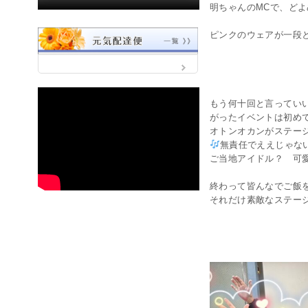
明ちゃんのMCで、ど
ピンクのウェアが一段
☆ ち
もう何十回と言ってい
がったイベントは初め
オトンオカンがステー
無責任でええじゃな
ご当地アイドル？ 可
終わって皆んなでご飯
それだけ素敵なステー
☆ み