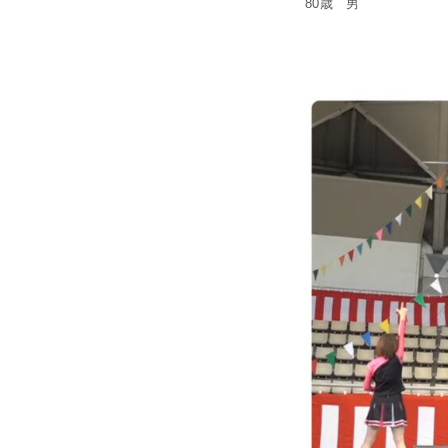
80歳 男
☆ お