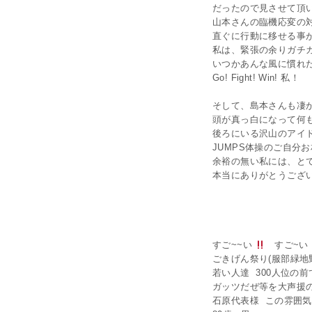
だったので見させて頂
山本さんの臨機応変の
直ぐに行動に移せる事
私は、緊張の余りガチ
いつかあんな風に慣れた
Go! Fight! Win! 私！
そして、島本さんも凄
頭が真っ白になって何
後ろにいる沢山のアイ
JUMPS体操のご自分
余裕の無い私には、と
本当にありがとうござ
☆ あ
すご~~い
すご~い
ごきげん祭り(服部緑地
若い人達 300人位の前
ガッツだぜ等を大声援
石原代表様 この雰囲気