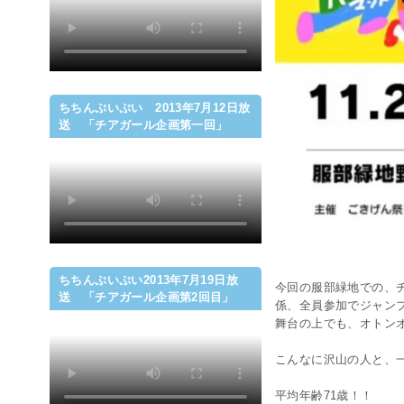
ちちんぷいぷい 2013年7月12日放
送 「チアガール企画第一回」
ちちんぷいぷい2013年7月19日放
今回の服部緑地での、
送 「チアガール企画第2回目」
係、全員参加でジャン
舞台の上でも、オトンオ
こんなに沢山の人と、
平均年齢71歳！！