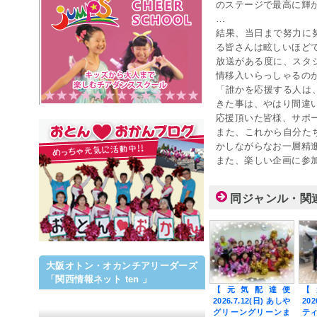
のステージで最高に輝
…
結果、当日まで努力に
る皆さんは眩しいほど
放送がある度に、スタ
情移入いらっしゃるの
「誰かを応援する人は
きた事は、やはり間違
応援頂いた皆様、サポ
また、これから自分た
かしながらなお一層精
また、楽しい企画に参
同ジャンル・関
大阪オトン・オカンチアリーダーズ
「関西情報ネット ten 」
【元気配達便
【
2026.7.12(日) あしや
202
グリーングリーンま
テ