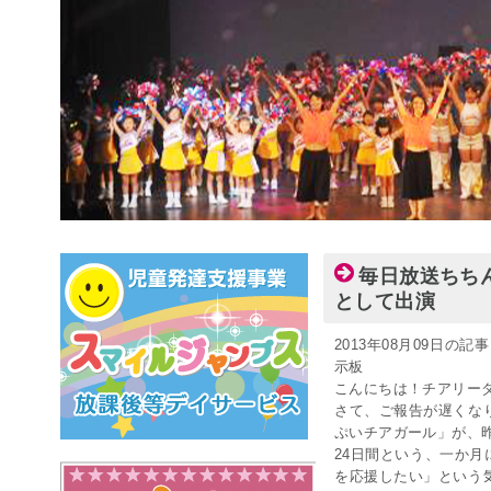
毎日放送ちち
として出演
2013年08月09日の
示板
こんにちは！チアリー
さて、ご報告が遅くな
ぷいチアガール」が、
24日間という、一か
を応援したい」という