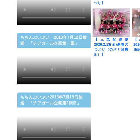
つり】
ちちんぷいぷい 2013年7月12日放
【元気配達便
【
送 「チアガール企画第一回」
2026.2.13(金)新春の
20
つどい（のざと診療
西
所）】
ちちんぷいぷい2013年7月19日放
送 「チアガール企画第2回目」