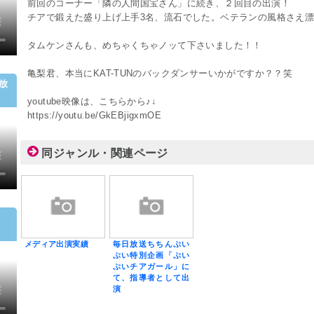
前回のコーナー「隣の人間国宝さん」に続き、２回目の出演！
チアで鍛えた盛り上げ上手3名、流石でした。ベテランの風格さえ
タムケンさんも、めちゃくちゃノッて下さいました！！
亀梨君、本当にKAT-TUNのバックダンサーいかがですか？？笑
日放
youtube映像は、こちらから♪↓
https://youtu.be/GkEBjigxmOE
同ジャンル・関連ページ
メディア出演実績
毎日放送ちちんぷい
ぷい特別企画「ぷい
ぷいチアガール」に
て、指導者として出
演