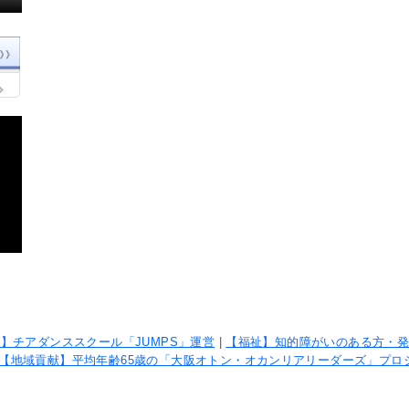
】チアダンススクール「JUMPS」運営
|
【福祉】知的障がいのある方・
【地域貢献】平均年齢65歳の「大阪オトン・オカンリアリーダーズ」プロ